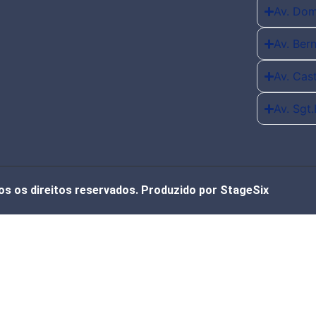
Av. Dom
Av. Ber
Av. Cas
Av. Sgt
os os direitos reservados. Produzido por StageSix