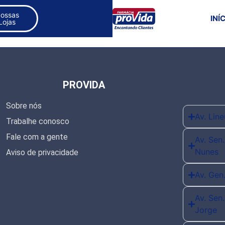
ossas
INÍ
Lojas
PROVIDA
Sobre nós
Av. Lin
Trabalhe conosco
Fale com a gente
Av. Sen
Nunes
Aviso de privacidade
Av. Gen
Av. Sen
Jorge