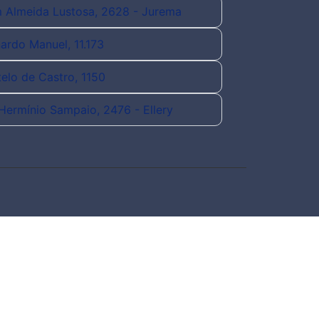
 Almeida Lustosa, 2628 - Jurema
nardo Manuel, 11.173
telo de Castro, 1150
.Hermínio Sampaio, 2476 - Ellery