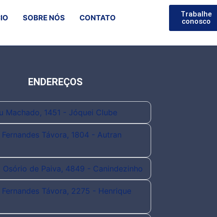
Trabalhe
CIO
SOBRE NÓS
CONTATO
conosco
ENDEREÇOS
eu Machado, 1451 - Jóquei Clube
. Fernandes Távora, 1804 - Autran
. Osório de Paiva, 4849 - Canindezinho
. Fernandes Távora, 2275 - Henrique