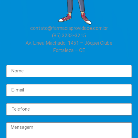
contato@farmaciaprovidace.com.br
(85) 3233-3215
Av. Lineu Machado, 1451 – Jóquei Clube
Fortaleza – CE